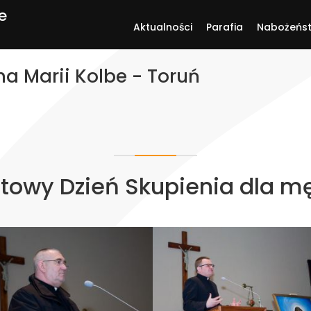
e
Aktualności
Parafia
Nabożeńs
na Marii Kolbe - Toruń
owy Dzień Skupienia dla m