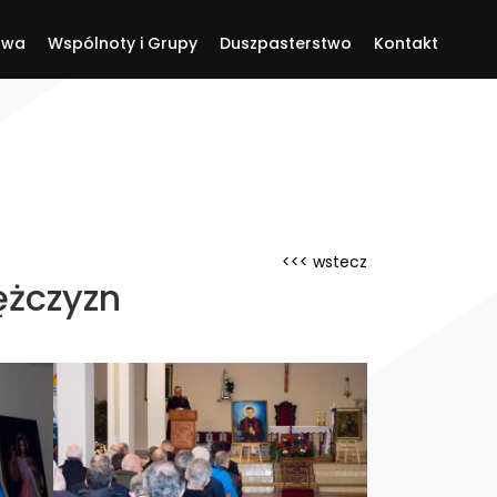
twa
Wspólnoty i Grupy
Duszpasterstwo
Kontakt
<<< wstecz
ężczyzn