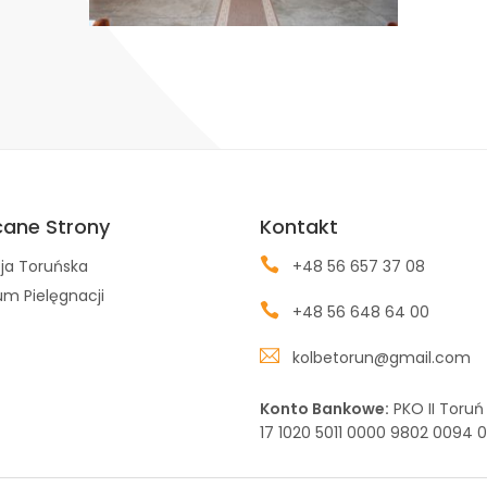
cane Strony
Kontakt
ja Toruńska
+48 56 657 37 08
m Pielęgnacji
+48 56 648 64 00
kolbetorun@gmail.com
Konto Bankowe:
PKO II Toruń
17 1020 5011 0000 9802 0094 