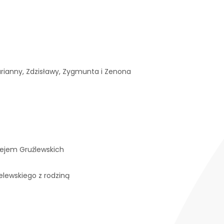
arianny, Zdzisławy, Zygmunta i Zenona
ciejem Gruźlewskich
elewskiego z rodziną