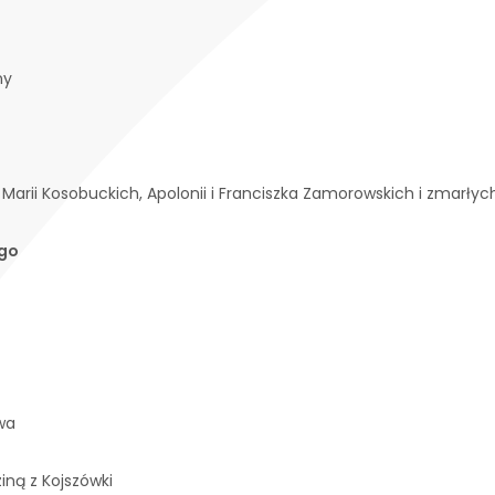
ny
Marii Kosobuckich, Apolonii i Franciszka Zamorowskich i zmarłych
ego
wa
ziną z Kojszówki