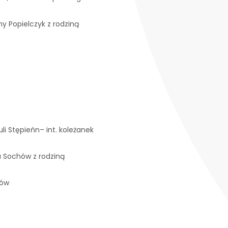
iny Popielczyk z rodziną
li Stępieńn– int. koleżanek
fa Sochów z rodziną
ków