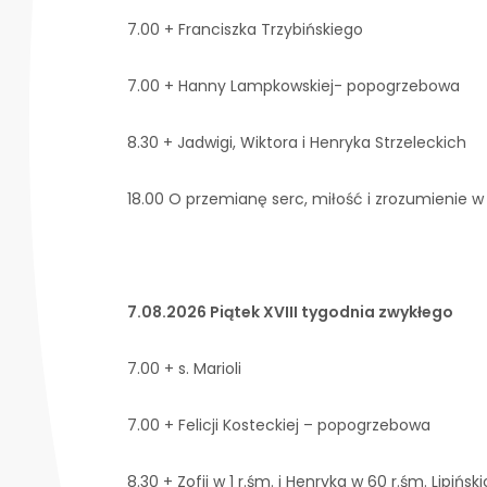
7.00 + Franciszka Trzybińskiego
7.00 + Hanny Lampkowskiej- popogrzebowa
8.30 + Jadwigi, Wiktora i Henryka Strzeleckich
18.00 O przemianę serc, miłość i zrozumienie w 
7.08.2026 Piątek XVIII tygodnia zwykłego
7.00 + s. Marioli
7.00 + Felicji Kosteckiej – popogrzebowa
8.30 + Zofii w 1 r.śm. i Henryka w 60 r.śm. Lipińsk