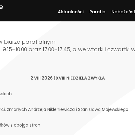
e
Aktualności
Parafia
Nabożeńs
w biurze parafialnym
. 9.15–10.00 oraz 17.00–17.45, a we wtorki i czwartki 
2 VIII 2026 | XVIII NIEDZIELA ZWYKŁA
wskich
erci, zmarłych Andrzeja Nikleniewicza i Stanisława Majewskiego
adków z obojga stron