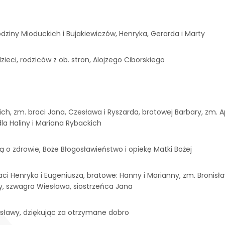
dziny Mioduckich i Bujakiewiczów, Henryka, Gerarda i Marty
zieci, rodziców z ob. stron, Alojzego Ciborskiego
h, zm. braci Jana, Czesława i Ryszarda, bratowej Barbary, zm. Ap
dla Haliny i Mariana Rybackich
bą o zdrowie, Boże Błogosławieństwo i opiekę Matki Bożej
aci Henryka i Eugeniusza, bratowe: Hanny i Marianny, zm. Bronisła
ny, szwagra Wiesława, siostrzeńca Jana
Wiesławy, dziękując za otrzymane dobro